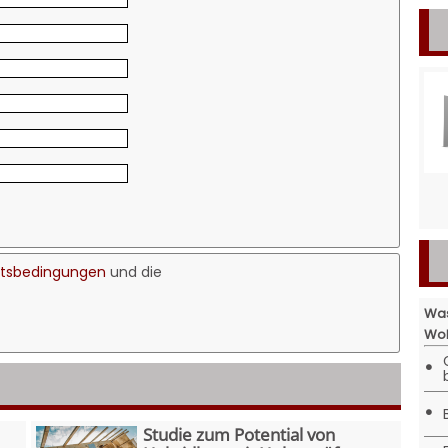
ftsbedingungen
und die
Was
Woh
•
•
Studie zum Potential von