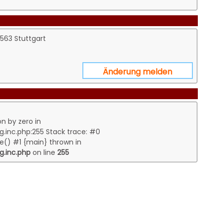
563 Stuttgart
Änderung melden
on by zero in
inc.php:255 Stack trace: #0
e() #1 {main} thrown in
.inc.php
on line
255