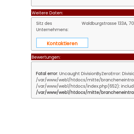
Weitere Daten:
Sitz des
Waldburgstrasse 133A, 70
Unternehmens:
Kontaktieren
Bewertungen:
Fatal error
: Uncaught DivisionByZeroError: Divisi
/var/www/web1/htdocs/mitte/brancheneintrag.
/var/www/web1/htdocs/index.php(652): includ
/var/www/web1/htdocs/mitte/brancheneintrag