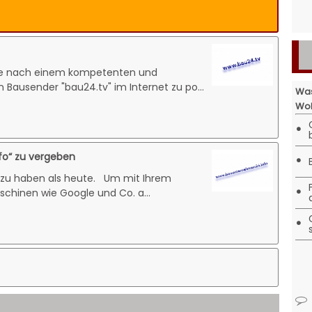
he nach einem kompetenten und
 Bausender "bau24.tv" im Internet zu po...
Was
Woh
•
fo“ zu vergeben
•
z zu haben als heute. Um mit Ihrem
•
hinen wie Google und Co. a...
•