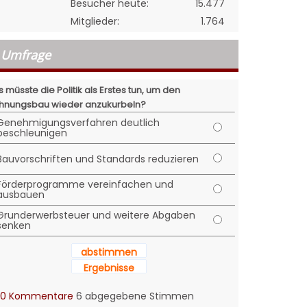
Besucher heute:
15.477
Mitglieder:
1.764
Umfrage
 müsste die Politik als Erstes tun, um den
nungsbau wieder anzukurbeln?
Genehmigungsverfahren deutlich
beschleunigen
Bauvorschriften und Standards reduzieren
Förderprogramme vereinfachen und
ausbauen
Grunderwerbsteuer und weitere Abgaben
senken
abstimmen
Ergebnisse
0 Kommentare
6 abgegebene Stimmen