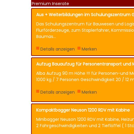
Premium Inserate
Aus + Weiterbildungen im Schulungszentrum 
Das Schulungszentrum für Bauwesen und Logist
Flurförderzeuge, zum Staplerfahrer, Kommission
Baumas...
Details anzeigen
Merken
Aufzug Bauaufzug für Personentransport und 
Alba Aufzug 90 m Höhe !!! für Personen-und Ma
1000 kg / 7 Personen Geschwindigkeit 20 / 12 m 
Details anzeigen
Merken
Kompaktbagger Neuson 1200 RDV mit Kabine
Minibagger Neuson 1200 RDV mit Kabine, Heizun
2 Fahrgeschwindigkeiten und 2 Tieflöffel ( 1 S