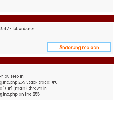
 49477 Ibbenbüren
Änderung melden
on by zero in
inc.php:255 Stack trace: #0
e() #1 {main} thrown in
.inc.php
on line
255