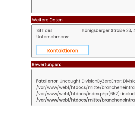
Weitere Daten:
Sitz des
Königsberger Straße 33,
Unternehmens:
Kontaktieren
Bewertungen:
Fatal error
: Uncaught DivisionByZeroError: Divisi
/var/www/web1/htdocs/mitte/brancheneintrag.
/var/www/web1/htdocs/index.php(652): includ
/var/www/web1/htdocs/mitte/brancheneintrag