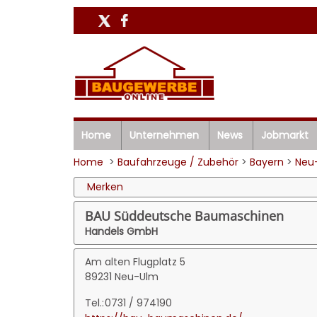
Home
Unternehmen
News
Jobmarkt
Home
>
Baufahrzeuge / Zubehör
>
Bayern
>
Neu
Merken
BAU Süddeutsche Baumaschinen
Handels GmbH
Am alten Flugplatz 5
89231 Neu-Ulm
Tel.:
0731 / 974190