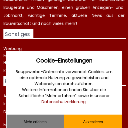
Baugeräte
und Maschinen, einen großen
Anzeigen-
und
Jobmarkt
, wichtige
Termine
, aktuelle
News aus der
Bauwirtschaft
und noch vieles mehr!
Sonstiges
Werbung
Musterverträge und Vorlagen
Cookie-Einstellungen
Hilfe
Kontakt
Baugewerbe-Online.info verwendet Cookies, um
eine optimale Nutzung zu gewährleisten und
Rechtliches
Webanalysen durchzuführen.
Weitere Informationen finden Sie über die
Schaltfläche "Mehr erfahren" sowie in unserer
AGB
Datenschutzerklärung
.
Impressum
Datenschutz
Mehr erfahren
Akzeptieren
Melden sie sich zum Newsletter an...