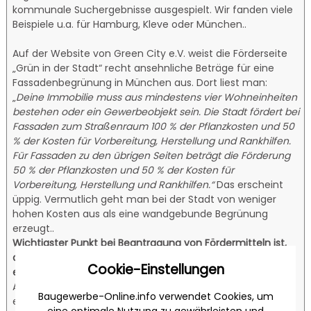
kommunale Suchergebnisse ausgespielt. Wir fanden viele
Beispiele u.a. für Hamburg, Kleve oder München..
Auf der Website von Green City e.V. weist die Förderseite
„Grün in der Stadt“ recht ansehnliche Beträge für eine
Fassadenbegrünung in München aus. Dort liest man:
„
Deine Immobilie muss aus mindestens vier Wohneinheiten
bestehen oder ein Gewerbeobjekt sein. Die Stadt fördert bei
Fassaden zum Straßenraum 100 % der Pflanzkosten und 50
% der Kosten für Vorbereitung, Herstellung und Rankhilfen.
Für Fassaden zu den übrigen Seiten beträgt die Förderung
50 % der Pflanzkosten und 50 % der Kosten für
Vorbereitung, Herstellung und Rankhilfen.“
Das erscheint
üppig. Vermutlich geht man bei der Stadt von weniger
hohen Kosten aus als eine wandgebunde Begrünung
erzeugt..
Wichtigster Punkt bei Beantragung von Fördermitteln ist,
diese
vor
der Beauftragung der ausführenden Firma
Cookie-Einstellungen
einzureichen.
Das kollidiert in manchen Fällen aber mit der
Angabe von Beträgen. Eine konkrete Angabe ist nämlich
Baugewerbe-Online.info verwendet Cookies, um
erst nach einer bereits erfolgten Planungsphase möglich.