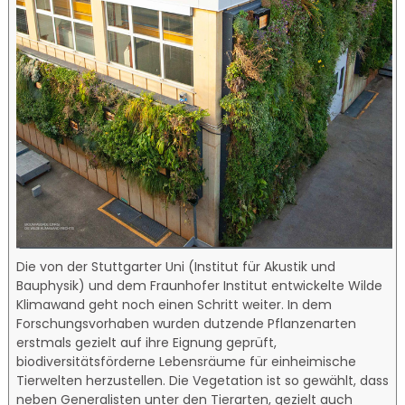
Die von der Stuttgarter Uni (Institut für Akustik und
Bauphysik) und dem Fraunhofer Institut entwickelte Wilde
Klimawand geht noch einen Schritt weiter. In dem
Forschungsvorhaben wurden dutzende Pflanzenarten
erstmals gezielt auf ihre Eignung geprüft,
biodiversitätsförderne Lebensräume für einheimische
Tierwelten herzustellen. Die Vegetation ist so gewählt, dass
neben Generalisten unter den Tierarten, gezielt auch