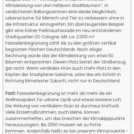
Klimaleistung von drei mittleren Stadtbäumen“.
In
verdichteten Ballungszentren eine ideale Möglichkeit,
Lebensräume für Mensch und Tier zu verbessern ohne in
die Infrastruktur einzugreifen. Ein überzeugendes Beispiel
gibt eine Kölner Parkhausfassade im neu entstandenen
Stadtquartier I/D Cologne. Mit ca. 2.000 m²
Fassadenbegrünung zählt sie zu den größten vertikal
begrünten Flächen Deutschlands. Nach obiger
Rechnung würde das der Klimaleistung von etwa 50
Bäumen entsprechen. Diesen Platz bietet der Straßenzug
gar nicht. Wenn vertikales Grün auch mehr Platz in den
Köpfen der Stadtplaner bekäme, wäre das ein Schritt in
Richtung klimafester Zukunft, nicht nur in Deutschland.
Fazit:
Fassadenbegrünung ist mehr als mehr als ein
Wellnesspaket für urbane Optik und etwas bessere Luft.
Die Wirkung von vertikalem Grün ist durchaus kraftvoll.
Viele Einzelmaßnahmen, auch kleine, können
zusammenhelfen, um das Erreichen der Klimakipppunkte
herauszuzögern. Bis 2050 müssen wir zu Potte
kommen. Andernfalls heißt es bei unserem Klimaroulette -