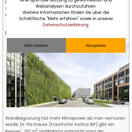
eine optimale Nutzung zu gewährleisten und
Man sollte sich auf Fälle
vorab
bei den Förderinstitutionen
Webanalysen durchzuführen.
als auch bei den Begrünungsbetrieben zu diesem Punkt
Weitere Informationen finden Sie über die
erkundigen.
Schaltfläche "Mehr erfahren" sowie in unserer
Datenschutzerklärung
.
Die urbane Zukunft ist Grün
Mehr erfahren
Akzeptieren
Wandbegrünung hat mehr Klimapower als man vermuten
würde. Dr. Pia Krause (Fraunhofer Institut IBP) gibt ein
2
Beispiel:
„120 m
Vertikalgrün entspricht etwa der