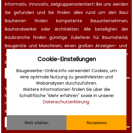
Informativ, innovativ, zielgruppenorientiert! Bei uns werden
Sie gefunden und Sie finden alles rund um den Bau!
Bauherren finden kompetente
Bauunternehmen
,
Bauhandwerker oder Architekten. Alle beteiligten der
Baubranche finden günstige Zulieferer für Baumaterial,
Baugeräte
und Maschinen, einen großen
Anzeigen-
und
Jobmarkt
, wichtige
Termine
, aktuelle
News aus der
Cookie-Einstellungen
Bauwirtschaft
und noch vieles mehr!
Baugewerbe-Online.info verwendet Cookies, um
Sonstiges
eine optimale Nutzung zu gewährleisten und
Webanalysen durchzuführen.
Werbung
Weitere Informationen finden Sie über die
Musterverträge und Vorlagen
Schaltfläche "Mehr erfahren" sowie in unserer
Datenschutzerklärung
.
Hilfe
Kontakt
Rechtliches
Mehr erfahren
Akzeptieren