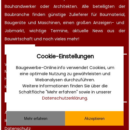
Bauhandwerker oder Architekten. Alle beteiligten der
Baubranche finden günstige Zulieferer für Baumaterial,
Baugeräte
und Maschinen, einen großen
Anzeigen-
und
Jobmarkt
, wichtige
Termine
, aktuelle
News aus der
Bauwirtschaft
und noch vieles mehr!
Sonstiges
Cookie-Einstellungen
Werbung
Baugewerbe-Online.info verwendet Cookies, um
Musterverträge und Vorlagen
eine optimale Nutzung zu gewährleisten und
Hilfe
Webanalysen durchzuführen.
Weitere Informationen finden Sie über die
Kontakt
Schaltfläche "Mehr erfahren" sowie in unserer
Rechtliches
Datenschutzerklärung
.
AGB
Mehr erfahren
Akzeptieren
Impressum
Datenschutz