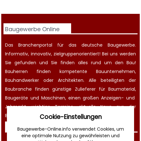
Baugewerbe Online
Das Branchenportal für das deutsche Baugewerbe.
Informativ, innovativ, zielgruppenorientiert! Bei uns werden
Sie gefunden und Sie finden alles rund um den Bau!
Bauherren finden kompetente
Bauunternehmen
,
Bauhandwerker oder Architekten. Alle beteiligten der
Baubranche finden günstige Zulieferer für Baumaterial,
Baugeräte
und Maschinen, einen großen
Anzeigen-
und
Jobmarkt
, wichtige
Termine
, aktuelle
News aus der
Bauwirtschaft
und noch vieles mehr!
Cookie-Einstellungen
Sonstiges
Baugewerbe-Online.info verwendet Cookies, um
eine optimale Nutzung zu gewährleisten und