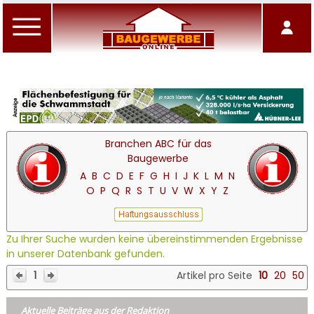
Branchen ABC für das
Baugewerbe
A
B
C
D
E
F
G
H
I
J
K
L
M
N
O
P
Q
R
S
T
U
V
W
X
Y
Z
Zu Ihrer Suche wurden keine übereinstimmenden Ergebnisse
in unserer Datenbank gefunden.
1
Artikel pro Seite
10
20
50
Aktuelle Beiträge aus der Redaktion