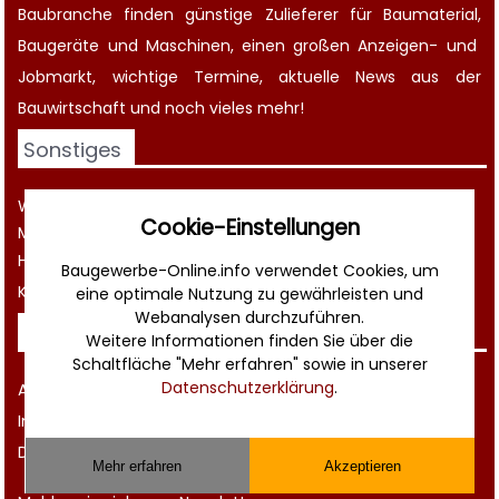
Baubranche finden günstige Zulieferer für Baumaterial,
Baugeräte
und Maschinen, einen großen
Anzeigen-
und
Jobmarkt
, wichtige
Termine
, aktuelle
News aus der
Bauwirtschaft
und noch vieles mehr!
Sonstiges
Werbung
Cookie-Einstellungen
Musterverträge und Vorlagen
Hilfe
Baugewerbe-Online.info verwendet Cookies, um
Kontakt
eine optimale Nutzung zu gewährleisten und
Webanalysen durchzuführen.
Rechtliches
Weitere Informationen finden Sie über die
Schaltfläche "Mehr erfahren" sowie in unserer
Datenschutzerklärung
.
AGB
Impressum
Datenschutz
Mehr erfahren
Akzeptieren