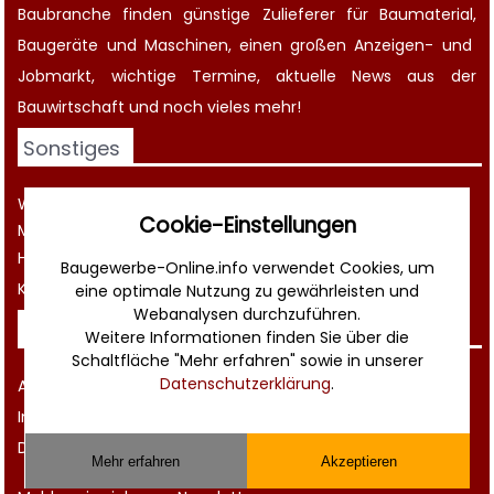
Baubranche finden günstige Zulieferer für Baumaterial,
Baugeräte
und Maschinen, einen großen
Anzeigen-
und
Jobmarkt
, wichtige
Termine
, aktuelle
News aus der
Bauwirtschaft
und noch vieles mehr!
Sonstiges
Werbung
Cookie-Einstellungen
Musterverträge und Vorlagen
Hilfe
Baugewerbe-Online.info verwendet Cookies, um
Kontakt
eine optimale Nutzung zu gewährleisten und
Webanalysen durchzuführen.
Rechtliches
Weitere Informationen finden Sie über die
Schaltfläche "Mehr erfahren" sowie in unserer
Datenschutzerklärung
.
AGB
Impressum
Datenschutz
Mehr erfahren
Akzeptieren