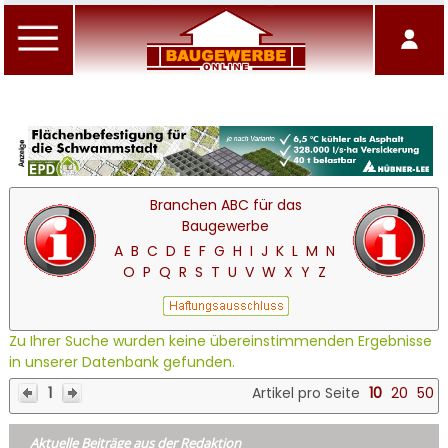
Branchen ABC für das
Baugewerbe
A
B
C
D
E
F
G
H
I
J
K
L
M
N
O
P
Q
R
S
T
U
V
W
X
Y
Z
Zu Ihrer Suche wurden keine übereinstimmenden Ergebnisse
in unserer Datenbank gefunden.
1
Artikel pro Seite
10
20
50
Aktuelle Beiträge aus der Redaktion