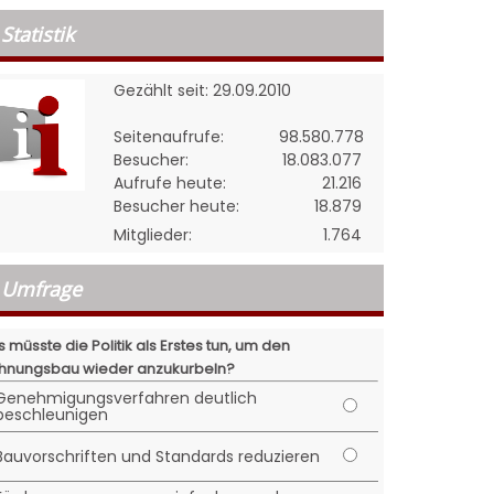
Statistik
Gezählt seit: 29.09.2010
Seitenaufrufe:
98.580.778
Besucher:
18.083.077
Aufrufe heute:
21.216
Besucher heute:
18.879
Mitglieder:
1.764
Umfrage
 müsste die Politik als Erstes tun, um den
nungsbau wieder anzukurbeln?
Genehmigungsverfahren deutlich
beschleunigen
Bauvorschriften und Standards reduzieren