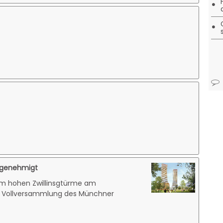
•
•
 genehmigt
5 m hohen Zwillinsgtürme am
e Vollversammlung des Münchner