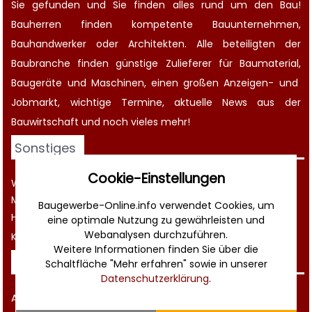
Sie gefunden und Sie finden alles rund um den Bau!
Bauherren finden kompetente
Bauunternehmen
,
Bauhandwerker oder Architekten. Alle beteiligten der
Baubranche finden günstige Zulieferer für Baumaterial,
Baugeräte
und Maschinen, einen großen
Anzeigen-
und
Jobmarkt
, wichtige
Termine
, aktuelle
News aus der
Bauwirtschaft
und noch vieles mehr!
Sonstiges
Cookie-Einstellungen
Werbung
Musterverträge und Vorlagen
Baugewerbe-Online.info verwendet Cookies, um
Hilfe
eine optimale Nutzung zu gewährleisten und
Webanalysen durchzuführen.
Kontakt
Weitere Informationen finden Sie über die
Rechtliches
Schaltfläche "Mehr erfahren" sowie in unserer
Datenschutzerklärung
.
AGB