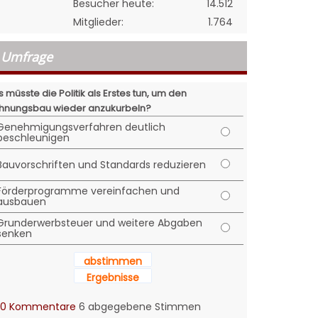
Besucher heute:
14.512
Mitglieder:
1.764
Umfrage
 müsste die Politik als Erstes tun, um den
nungsbau wieder anzukurbeln?
Genehmigungsverfahren deutlich
beschleunigen
Bauvorschriften und Standards reduzieren
Förderprogramme vereinfachen und
ausbauen
Grunderwerbsteuer und weitere Abgaben
senken
abstimmen
Ergebnisse
0 Kommentare
6 abgegebene Stimmen