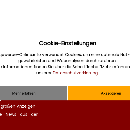
Cookie-Einstellungen
Sonstiges
gewerbe-Online.info verwendet Cookies, um eine optimale Nutz
gewährleisten und Webanalysen durchzuführen.
erbe. Informativ,
Werbung
e Informationen finden Sie über die Schaltfläche "Mehr erfahren
Musterverträge und Vorlagen
unserer
Datenschutzerklärung
.
en Sie gefunden und
Hilfe
 finden kompetente
Kontakt
chitekten. Alle
Mehr erfahren
Akzeptieren
ge Zulieferer für
n großen
Anzeigen-
lle
News aus der