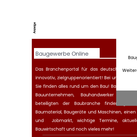
Baugewerbe Online
Bau
Das Branchenportal für das deutsche Baugew
Weiter
innovativ, zielgruppenorientiert! Bei uns werd
Sie finden alles rund um den Bau! Bauherren
Bauunternehmen
, Bauhandwerker oder Ar
beteiligten der Baubranche finden günsti
Baumaterial,
Baugeräte
und Maschinen, eine
und
Jobmarkt
, wichtige
Termine
, aktue
Bauwirtschaft
und noch vieles mehr!