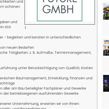
ichkeiten und
nem schönen
fgaben und
rin IGG
1
r - begleiten und beraten in unterschiedlichen
g von neuen Bedarfen
rische Tätigkeiten: z. B. Aufmaße, Terminmanagement,
Ausführung unter Berücksichtigung von Qualität, Kosten
Bereichen Baumanagement, Entwicklung, Finanzen und
Nachträge
n aller am Bau beteiligter Fachplaner und Gewerke
ion der betriebseigenen ausführenden Gewerke
 unserer Unternehmung, erwarten wir von Ihnen:
Projekt- und Baurealisierung