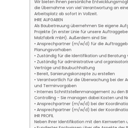
Wir bieten Ihnen persönliche Entwicklungsmögl
die Übernahme von viel Verantwortung an ei
Arbeitsplatz ab sofort in Vollzeit.
IHRE AUFGABEN
Als Baubetreuung übernehmen Sie eigene Au
Projekte (in erster Linie für unsere Auftraggebe
Malzfabrik mbH). Außerdem sind Sie:
• Ansprechpartner (m/w/d) für die Auftraggebe
Planungsvorhaben
• Zuständig für die Identifikation und Beratun
• Zuständig für administrative und organisato
Verträge und Baubuchhaltung
• Bereit, Sanierungskonzepte zu erstellen
• Verantwortlich für die Überwachung bei der 
und Terminvorgaben
• Internes Schnittstellenmanagement zu den 
Controlling - Sie managen dabei Kosten und 
• Ansprechpartner (m/w/d) bei der Koordinatio
• Ansprechpartner (m/w/d) bei der Koordinat
IHR PROFIL
Neben Ihrer Identifikation mit den Kernwerten
• Fundiertes Fachwissen über alle Aspekte der 