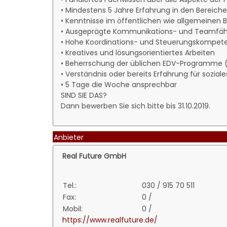
• Mindestens 5 Jahre Erfahrung in den Bereic
• Kenntnisse im öffentlichen wie allgemeinen
• Ausgeprägte Kommunikations- und Teamfähi
• Hohe Koordinations- und Steuerungskompet
• Kreatives und lösungsorientiertes Arbeiten
• Beherrschung der üblichen EDV-Programme 
• Verständnis oder bereits Erfahrung für sozi
• 5 Tage die Woche ansprechbar
SIND SIE DAS?
Dann bewerben Sie sich bitte bis 31.10.2019.
Anbieter
Real Future GmbH
Tel.:
030 / 915 70 511
Fax:
0 /
Mobil:
0 /
https://www.realfuture.de/