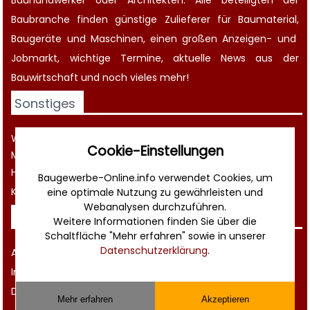
Bauhandwerker oder Architekten. Alle beteiligten der
Baubranche finden günstige Zulieferer für Baumaterial,
Baugeräte
und Maschinen, einen großen
Anzeigen-
und
Jobmarkt
, wichtige
Termine
, aktuelle
News aus der
Bauwirtschaft
und noch vieles mehr!
Sonstiges
Werbung
Cookie-Einstellungen
Musterverträge und Vorlagen
Hilfe
Baugewerbe-Online.info verwendet Cookies, um
Kontakt
eine optimale Nutzung zu gewährleisten und
Webanalysen durchzuführen.
Rechtliches
Weitere Informationen finden Sie über die
Schaltfläche "Mehr erfahren" sowie in unserer
Datenschutzerklärung
.
AGB
Impressum
Datenschutz
Mehr erfahren
Akzeptieren