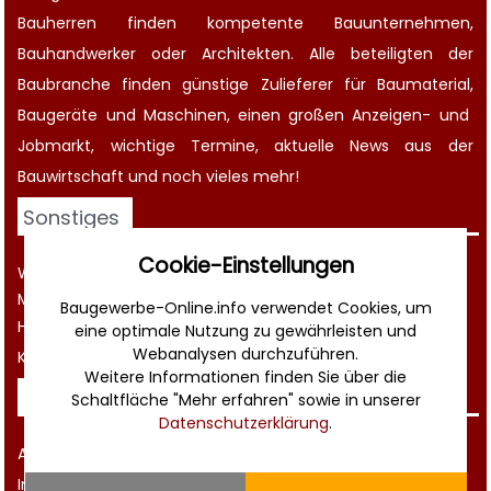
Bauherren finden kompetente
Bauunternehmen
,
Bauhandwerker oder Architekten. Alle beteiligten der
Baubranche finden günstige Zulieferer für Baumaterial,
Baugeräte
und Maschinen, einen großen
Anzeigen-
und
Jobmarkt
, wichtige
Termine
, aktuelle
News aus der
Bauwirtschaft
und noch vieles mehr!
Sonstiges
Cookie-Einstellungen
Werbung
Musterverträge und Vorlagen
Baugewerbe-Online.info verwendet Cookies, um
Hilfe
eine optimale Nutzung zu gewährleisten und
Webanalysen durchzuführen.
Kontakt
Weitere Informationen finden Sie über die
Rechtliches
Schaltfläche "Mehr erfahren" sowie in unserer
Datenschutzerklärung
.
AGB
Impressum