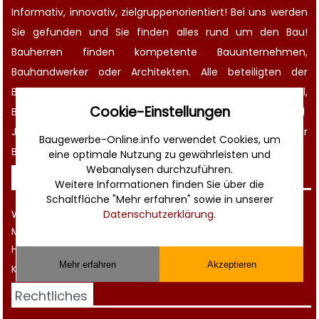
Informativ, innovativ, zielgruppenorientiert! Bei uns werden
Sie gefunden und Sie finden alles rund um den Bau!
Bauherren finden kompetente
Bauunternehmen
,
Bauhandwerker oder Architekten. Alle beteiligten der
Baubranche finden günstige Zulieferer für Baumaterial,
Cookie-Einstellungen
Baugeräte
und Maschinen, einen großen
Anzeigen-
und
Jobmarkt
, wichtige
Termine
, aktuelle
News aus der
Baugewerbe-Online.info verwendet Cookies, um
Bauwirtschaft
und noch vieles mehr!
eine optimale Nutzung zu gewährleisten und
Webanalysen durchzuführen.
Sonstiges
Weitere Informationen finden Sie über die
Schaltfläche "Mehr erfahren" sowie in unserer
Werbung
Datenschutzerklärung
.
Musterverträge und Vorlagen
Hilfe
Mehr erfahren
Akzeptieren
Kontakt
Rechtliches