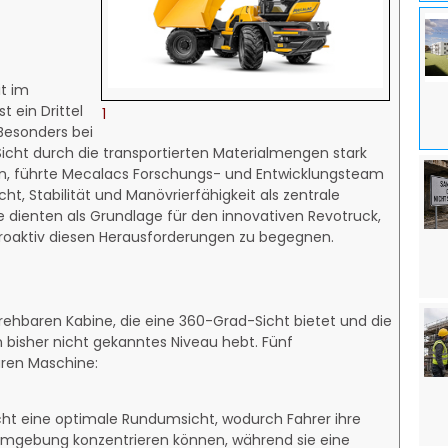
it im
t ein Drittel
1
 Besonders bei
cht durch die transportierten Materialmengen stark
ern, führte Mecalacs Forschungs- und Entwicklungsteam
ht, Stabilität und Manövrierfähigkeit als zentrale
se dienten als Grundlage für den innovativen Revotruck,
roaktiv diesen Herausforderungen zu begegnen.
rehbaren Kabine, die eine 360-Grad-Sicht bietet und die
n bisher nicht gekanntes Niveau hebt. Fünf
ären Maschine:
cht eine optimale Rundumsicht, wodurch Fahrer ihre
 Umgebung konzentrieren können, während sie eine