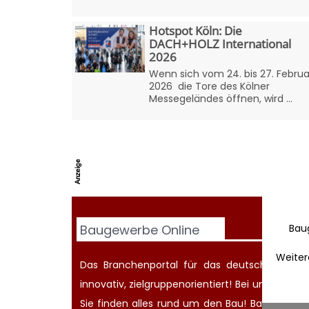
Hotspot Köln: Die
DACH+HOLZ International
2026
Wenn sich vom 24. bis 27. Februa
2026 die Tore des Kölner
Messegeländes öffnen, wird ...
Bau
Baugewerbe Online
Weiter
Das Branchenportal für das deutsche Baugew
innovativ, zielgruppenorientiert! Bei uns werd
Sie finden alles rund um den Bau! Bauherren