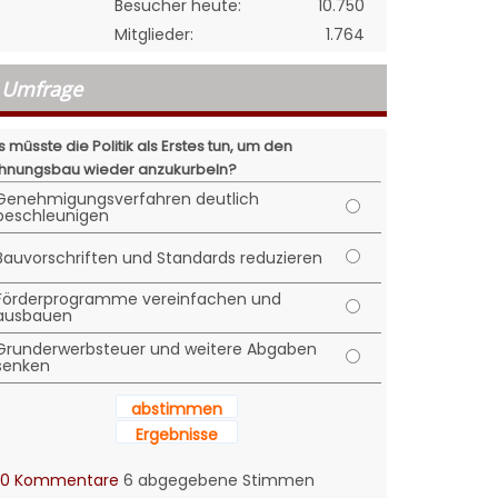
Besucher heute:
10.750
Mitglieder:
1.764
Umfrage
 müsste die Politik als Erstes tun, um den
nungsbau wieder anzukurbeln?
Genehmigungsverfahren deutlich
beschleunigen
Bauvorschriften und Standards reduzieren
Förderprogramme vereinfachen und
ausbauen
Grunderwerbsteuer und weitere Abgaben
senken
abstimmen
Ergebnisse
0 Kommentare
6 abgegebene Stimmen