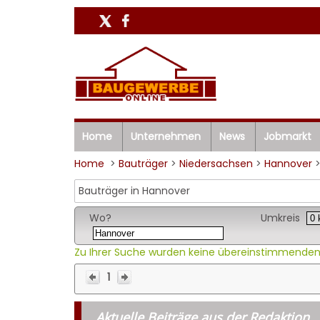
Home
Unternehmen
News
Jobmarkt
Home
>
Bauträger
>
Niedersachsen
>
Hannover
Bauträger in Hannover
Wo?
Umkreis
Zu Ihrer Suche wurden keine übereinstimmenden
1
Aktuelle Beiträge aus der Redaktion