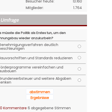
Besucher heute:
13.160
Mitglieder:
1.764
Umfrage
 müsste die Politik als Erstes tun, um den
nungsbau wieder anzukurbeln?
Genehmigungsverfahren deutlich
beschleunigen
Bauvorschriften und Standards reduzieren
Förderprogramme vereinfachen und
ausbauen
Grunderwerbsteuer und weitere Abgaben
senken
abstimmen
Ergebnisse
0 Kommentare
6 abgegebene Stimmen