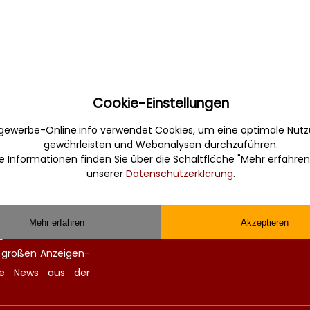
Cookie-Einstellungen
Sonstiges
gewerbe-Online.info verwendet Cookies, um eine optimale Nutz
gewährleisten und Webanalysen durchzuführen.
erbe. Informativ,
Werbung
e Informationen finden Sie über die Schaltfläche "Mehr erfahren
Musterverträge und Vorlagen
unserer
Datenschutzerklärung
.
en Sie gefunden und
Hilfe
 finden kompetente
Kontakt
chitekten. Alle
Mehr erfahren
Akzeptieren
ge Zulieferer für
n großen
Anzeigen-
lle
News aus der