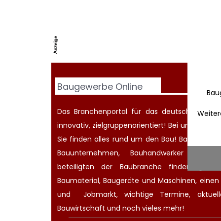
Baugewerbe Online
Bau
Das Branchenportal für das deutsche Baugew
Weiter
innovativ, zielgruppenorientiert! Bei uns werd
Sie finden alles rund um den Bau! Bauherren
Bauunternehmen
, Bauhandwerker oder Ar
beteiligten der Baubranche finden günsti
Baumaterial,
Baugeräte
und Maschinen, eine
und
Jobmarkt
, wichtige
Termine
, aktue
Bauwirtschaft
und noch vieles mehr!