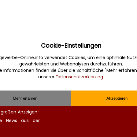
Cookie-Einstellungen
Sonstiges
gewerbe-Online.info verwendet Cookies, um eine optimale Nutz
gewährleisten und Webanalysen durchzuführen.
erbe. Informativ,
Werbung
e Informationen finden Sie über die Schaltfläche "Mehr erfahren
Musterverträge und Vorlagen
unserer
Datenschutzerklärung
.
en Sie gefunden und
Hilfe
 finden kompetente
Kontakt
chitekten. Alle
Mehr erfahren
Akzeptieren
ge Zulieferer für
n großen
Anzeigen-
lle
News aus der