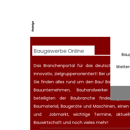
Baugewerbe Online
Bau
Das Branchenportal für das deutsche Baugew
Weiter
innovativ, zielgruppenorientiert! Bei uns werd
Sie finden alles rund um den Bau! Bauherren
Bauunternehmen
, Bauhandwerker oder Ar
beteiligten der Baubranche finden günsti
Baumaterial,
Baugeräte
und Maschinen, eine
und
Jobmarkt
, wichtige
Termine
, aktue
Bauwirtschaft
und noch vieles mehr!