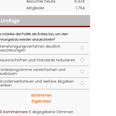
Besucher heute:
6.434
Mitglieder:
1.764
Umfrage
 müsste die Politik als Erstes tun, um den
nungsbau wieder anzukurbeln?
Genehmigungsverfahren deutlich
beschleunigen
Bauvorschriften und Standards reduzieren
Förderprogramme vereinfachen und
ausbauen
Grunderwerbsteuer und weitere Abgaben
senken
abstimmen
Ergebnisse
0 Kommentare
6 abgegebene Stimmen