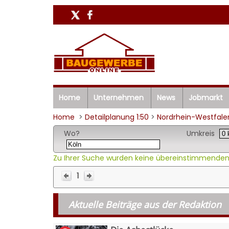
Home
Unternehmen
News
Jobmarkt
Home
>
Detailplanung 1:50
>
Nordrhein-Westfale
Wo?
Umkreis
Zu Ihrer Suche wurden keine übereinstimmenden
1
Aktuelle Beiträge aus der Redaktion