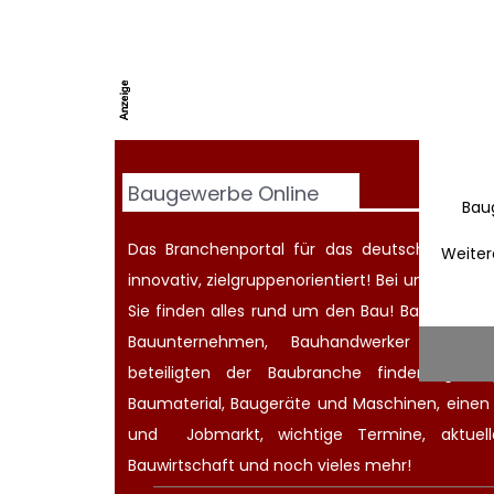
Baugewerbe Online
Bau
Das Branchenportal für das deutsche Baugew
Weiter
innovativ, zielgruppenorientiert! Bei uns werd
Sie finden alles rund um den Bau! Bauherren
Bauunternehmen
, Bauhandwerker oder Ar
beteiligten der Baubranche finden günsti
Baumaterial,
Baugeräte
und Maschinen, eine
und
Jobmarkt
, wichtige
Termine
, aktue
Bauwirtschaft
und noch vieles mehr!