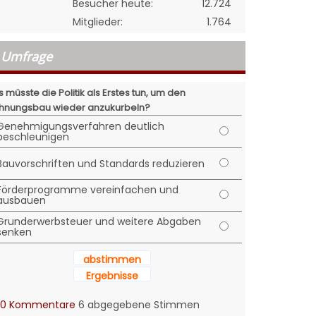
Besucher heute:
12.724
Mitglieder:
1.764
Umfrage
 müsste die Politik als Erstes tun, um den
nungsbau wieder anzukurbeln?
Genehmigungsverfahren deutlich
beschleunigen
Bauvorschriften und Standards reduzieren
Förderprogramme vereinfachen und
ausbauen
Grunderwerbsteuer und weitere Abgaben
senken
abstimmen
Ergebnisse
0 Kommentare
6 abgegebene Stimmen