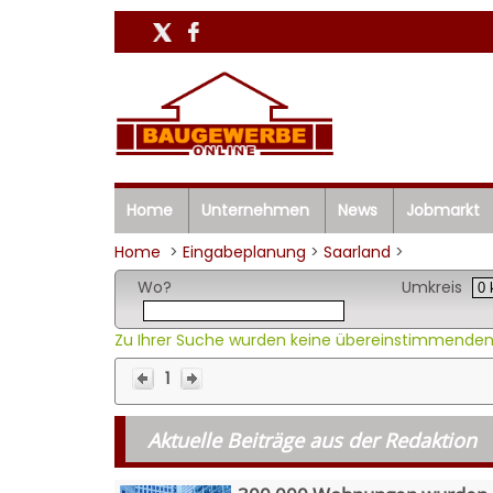
Home
Unternehmen
News
Jobmarkt
Home
>
Eingabeplanung
>
Saarland
>
Wo?
Umkreis
Zu Ihrer Suche wurden keine übereinstimmenden
1
Aktuelle Beiträge aus der Redaktion