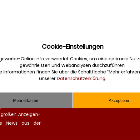
Cookie-Einstellungen
Sonstiges
gewerbe-Online.info verwendet Cookies, um eine optimale Nutz
gewährleisten und Webanalysen durchzuführen.
erbe. Informativ,
Werbung
e Informationen finden Sie über die Schaltfläche "Mehr erfahren
Musterverträge und Vorlagen
unserer
Datenschutzerklärung
.
en Sie gefunden und
Hilfe
 finden kompetente
Kontakt
chitekten. Alle
Mehr erfahren
Akzeptieren
ge Zulieferer für
n großen
Anzeigen-
lle
News aus der