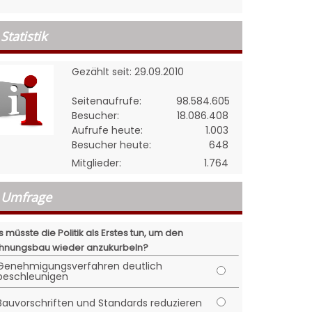
Statistik
Gezählt seit: 29.09.2010
Seitenaufrufe:
98.584.605
Besucher:
18.086.408
Aufrufe heute:
1.003
Besucher heute:
648
Mitglieder:
1.764
Umfrage
 müsste die Politik als Erstes tun, um den
nungsbau wieder anzukurbeln?
Genehmigungsverfahren deutlich
beschleunigen
Bauvorschriften und Standards reduzieren