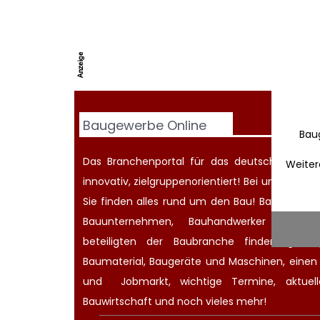
Baugewerbe Online
Bau
Das Branchenportal für das deutsche Baugew
Weiter
innovativ, zielgruppenorientiert! Bei uns werd
Sie finden alles rund um den Bau! Bauherren
Bauunternehmen
, Bauhandwerker oder Ar
beteiligten der Baubranche finden günsti
Baumaterial,
Baugeräte
und Maschinen, eine
und
Jobmarkt
, wichtige
Termine
, aktue
Bauwirtschaft
und noch vieles mehr!