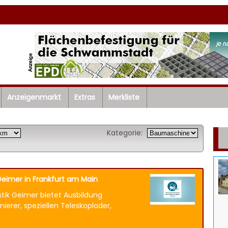
Anzeigenmarkt
Extras
Merkliste
Kategorie:
eimer in Frankfurt am Main
ik Geimer bietet Ausbildung
ierer, speziellen Teleskoplader,