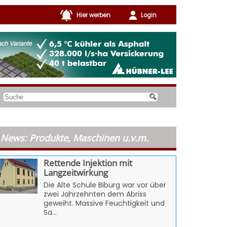
Hier werben
Login
News: Produkte, Maschinen u.v.m.
Rettende Injektion mit
Langzeitwirkung
Die Alte Schule Biburg war vor über
zwei Jahrzehnten dem Abriss
geweiht. Massive Feuchtigkeit und
Sa...