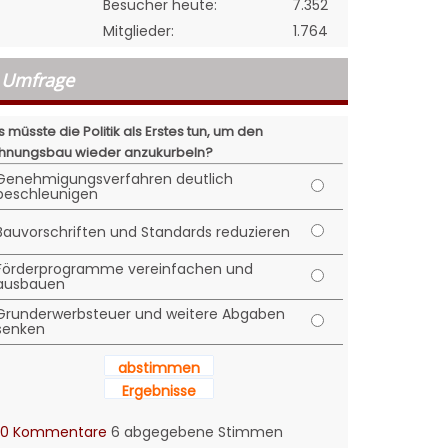
Besucher heute:
7.352
Mitglieder:
1.764
Umfrage
 müsste die Politik als Erstes tun, um den
nungsbau wieder anzukurbeln?
Genehmigungsverfahren deutlich
beschleunigen
Bauvorschriften und Standards reduzieren
Förderprogramme vereinfachen und
ausbauen
Grunderwerbsteuer und weitere Abgaben
senken
abstimmen
Ergebnisse
0 Kommentare
6 abgegebene Stimmen