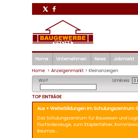
Home
Unternehmen
News
Jobmarkt
Home
>
Anzeigenmarkt
> Kleinanzeigen
Wo?
Umkreis
TOP EINTRÄGE
Aus + Weiterbildungen im Schulungszentrum G
Das Schulungszentrum für Bauwesen und Logist
Flurförderzeuge, zum Staplerfahrer, Kommission
Baumas...