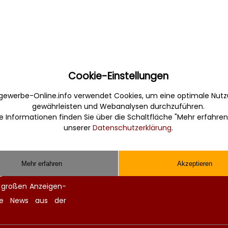
Cookie-Einstellungen
Sonstiges
gewerbe-Online.info verwendet Cookies, um eine optimale Nutz
gewährleisten und Webanalysen durchzuführen.
erbe. Informativ,
Werbung
e Informationen finden Sie über die Schaltfläche "Mehr erfahren
Musterverträge und Vorlagen
unserer
Datenschutzerklärung
.
en Sie gefunden und
Hilfe
 finden kompetente
Kontakt
chitekten. Alle
Mehr erfahren
Akzeptieren
ge Zulieferer für
n großen
Anzeigen-
lle
News aus der