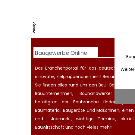
Baugewerbe Online
Bau
Das Branchenportal für das deutsche Baugew
Weiter
innovativ, zielgruppenorientiert! Bei uns werd
Sie finden alles rund um den Bau! Bauherren
Bauunternehmen
, Bauhandwerker oder Ar
beteiligten der Baubranche finden günsti
Baumaterial,
Baugeräte
und Maschinen, eine
und
Jobmarkt
, wichtige
Termine
, aktue
Bauwirtschaft
und noch vieles mehr!