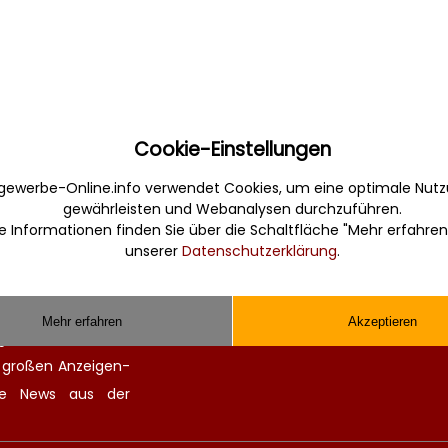
Cookie-Einstellungen
Sonstiges
gewerbe-Online.info verwendet Cookies, um eine optimale Nutz
gewährleisten und Webanalysen durchzuführen.
erbe. Informativ,
Werbung
e Informationen finden Sie über die Schaltfläche "Mehr erfahren
Musterverträge und Vorlagen
unserer
Datenschutzerklärung
.
en Sie gefunden und
Hilfe
 finden kompetente
Kontakt
chitekten. Alle
Mehr erfahren
Akzeptieren
ge Zulieferer für
n großen
Anzeigen-
lle
News aus der