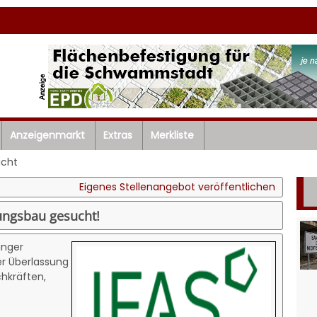
Anzeigenmarkt
Extras
Merkliste
icht
Eigenes Stellenangebot veröffentlichen
tungsbau gesucht!
inger
r Überlassung
chkräften,