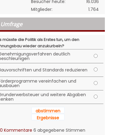
Besucher heute:
16.036
Mitglieder:
1.764
Umfrage
 müsste die Politik als Erstes tun, um den
nungsbau wieder anzukurbeln?
Genehmigungsverfahren deutlich
beschleunigen
Bauvorschriften und Standards reduzieren
Förderprogramme vereinfachen und
ausbauen
Grunderwerbsteuer und weitere Abgaben
senken
abstimmen
Ergebnisse
0 Kommentare
6 abgegebene Stimmen