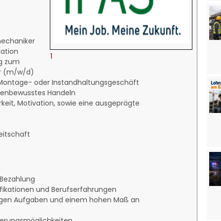
mechaniker
kation
1
ng zum
er (m/w/d)
e Montage- oder Instandhaltungsgeschäft
stenbewusstes Handeln
arkeit, Motivation, sowie eine ausgeprägte
eitschaft
r Bezahlung
ifikationen und Berufserfahrungen
eitigen Aufgaben und einem hohen Maß an
zierungsmöglichkeiten