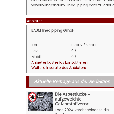
bewerbung@baum-lined-piping.com zu oder d
Anbieter
BAUM lined piping GmbH
Tel.:
07082 / 94360
Fax:
0 /
Mobil:
0 /
Anbieter kostenlos kontaktieren
Weitere Inserate des Anbieters
Aktuelle Beiträge aus der Redaktion
Die Asbestlücke –
aufgeweichte
Gefahrstoffveror...
Ende 2024 verabschiedete die