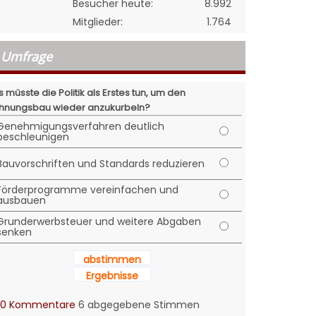
Besucher heute:
8.992
Mitglieder:
1.764
Umfrage
 müsste die Politik als Erstes tun, um den
nungsbau wieder anzukurbeln?
Genehmigungsverfahren deutlich
beschleunigen
Bauvorschriften und Standards reduzieren
Förderprogramme vereinfachen und
ausbauen
Grunderwerbsteuer und weitere Abgaben
senken
abstimmen
Ergebnisse
0 Kommentare
6 abgegebene Stimmen