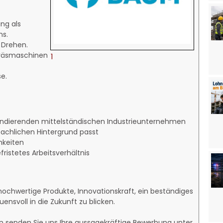
ng als
ns.
 Drehen.
räsmaschinen
1
e.
andierenden mittelständischen Industrieunternehmen
 fachlichen Hintergrund passt
hkeiten
fristetes Arbeitsverhältnis
hochwertige Produkte, Innovationskraft, ein beständiges
nsvoll in die Zukunft zu blicken.
nn senden Sie uns Ihre aussagekräftige Bewerbung unter