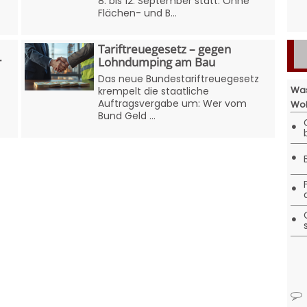
8. bis 12. September statt. Ohne
Flächen- und B...
Tariftreuegesetz – gegen
r
Lohndumping am Bau
Das neue Bundestariftreuegesetz
Was
krempelt die staatliche
Auftragsvergabe um: Wer vom
Woh
Bund Geld ...
•
•
•
•