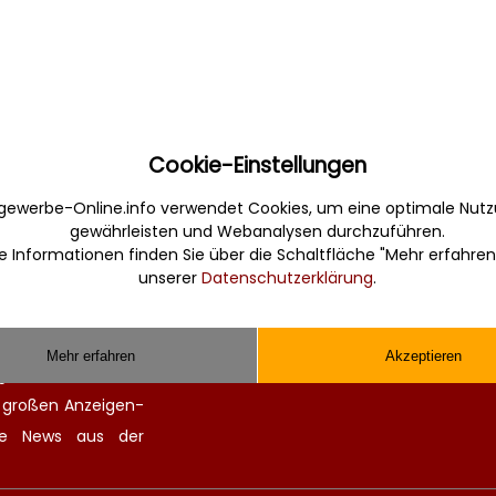
Cookie-Einstellungen
Sonstiges
gewerbe-Online.info verwendet Cookies, um eine optimale Nutz
gewährleisten und Webanalysen durchzuführen.
erbe. Informativ,
Werbung
e Informationen finden Sie über die Schaltfläche "Mehr erfahren
Musterverträge und Vorlagen
unserer
Datenschutzerklärung
.
en Sie gefunden und
Hilfe
 finden kompetente
Kontakt
chitekten. Alle
Mehr erfahren
Akzeptieren
ge Zulieferer für
n großen
Anzeigen-
lle
News aus der