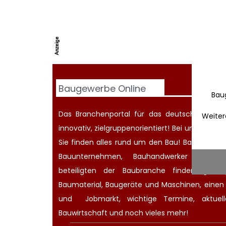
Baugewerbe Online
Bau
Das Branchenportal für das deutsche Baugew
Weiter
innovativ, zielgruppenorientiert! Bei uns werd
Sie finden alles rund um den Bau! Bauherren
Bauunternehmen
, Bauhandwerker oder Ar
beteiligten der Baubranche finden günsti
Baumaterial,
Baugeräte
und Maschinen, eine
und
Jobmarkt
, wichtige
Termine
, aktue
Bauwirtschaft
und noch vieles mehr!