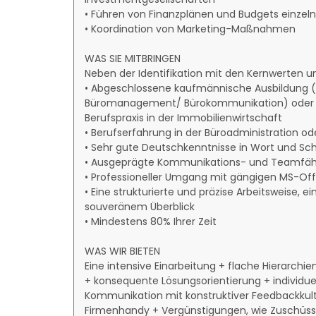
• Führen von Finanzplänen und Budgets einzeln
• Koordination von Marketing-Maßnahmen
WAS SIE MITBRINGEN
Neben der Identifikation mit den Kernwerten 
• Abgeschlossene kaufmännische Ausbildung 
Büromanagement/ Bürokommunikation) oder ei
Berufspraxis in der Immobilienwirtschaft
• Berufserfahrung in der Büroadministration o
• Sehr gute Deutschkenntnisse in Wort und Schr
• Ausgeprägte Kommunikations- und Teamfähi
• Professioneller Umgang mit gängigen MS-O
• Eine strukturierte und präzise Arbeitsweise, e
souveränem Überblick
• Mindestens 80% Ihrer Zeit
WAS WIR BIETEN
Eine intensive Einarbeitung + flache Hierarch
+ konsequente Lösungsorientierung + individu
Kommunikation mit konstruktiver Feedbackkultu
Firmenhandy + Vergünstigungen, wie Zuschüs