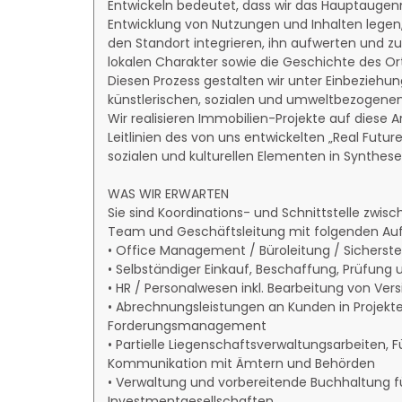
Entwickeln bedeutet, dass wir das Hauptaugen
Entwicklung von Nutzungen und Inhalten legen, 
den Standort integrieren, ihn aufwerten und z
lokalen Charakter sowie die Geschichte des Or
Diesen Prozess gestalten wir unter Einbeziehu
künstlerischen, sozialen und umweltbezogene
Wir realisieren Immobilien-Projekte auf diese A
Leitlinien des von uns entwickelten „Real Futu
sozialen und kulturellen Elementen in Synthes
WAS WIR ERWARTEN
Sie sind Koordinations- und Schnittstelle zwi
Team und Geschäftsleitung mit folgenden Au
• Office Management / Büroleitung / Sicherstel
• Selbständiger Einkauf, Beschaffung, Prüfung
• HR / Personalwesen inkl. Bearbeitung von V
• Abrechnungsleistungen an Kunden in Projekt
Forderungsmanagement
• Partielle Liegenschaftsverwaltungsarbeiten,
Kommunikation mit Ämtern und Behörden
• Verwaltung und vorbereitende Buchhaltung fü
Investmentgesellschaften