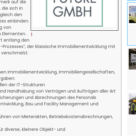
merk auf die
die sich in
ugleich den
tes einbinden.
ng von
n Elementen.
1
rt entlang den
re-Prozesses“, der klassische Immobilienentwicklung mit
e verschmelzt.
schen Immobilienentwicklung, Immobiliengesellschaften,
fgaben:
len der IT-Strukturen
 und Handhabung von Verträgen und Aufträgen aller Art
ersicherungen und Abrechnungen des Personals
entwicklung, Bau und Facility Management und
 Führen von Mieterakten, Betriebskostenabrechnungen,
r diverse, kleinere Objekt- und