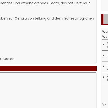
irierendes und expandierendes Team, das mit Herz, Mut,
gaben zur Gehaltsvorstellung und dem frühestmöglichen
Was
Woh
•
•
future.de
•
•