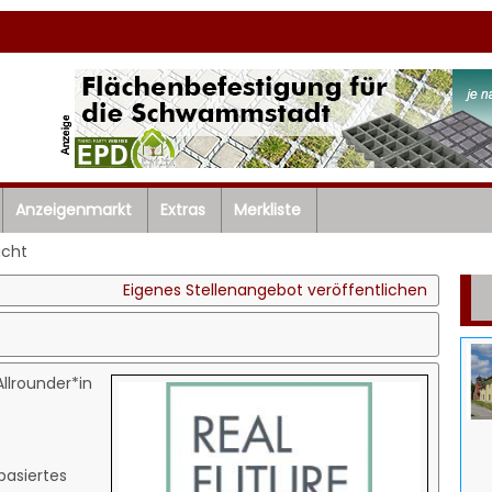
Anzeigenmarkt
Extras
Merkliste
icht
Eigenes Stellenangebot veröffentlichen
lrounder*in
basiertes