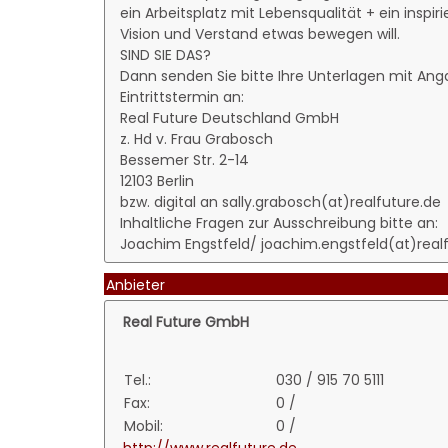
ein Arbeitsplatz mit Lebensqualität + ein insp
Vision und Verstand etwas bewegen will.
SIND SIE DAS?
Dann senden Sie bitte Ihre Unterlagen mit An
Eintrittstermin an:
Real Future Deutschland GmbH
z. Hd v. Frau Grabosch
Bessemer Str. 2-14
12103 Berlin
bzw. digital an sally.grabosch(at)realfuture.de
Inhaltliche Fragen zur Ausschreibung bitte an:
Joachim Engstfeld/ joachim.engstfeld(at)real
Anbieter
Real Future GmbH
Tel.:
030 / 915 70 5111
Fax:
0 /
Mobil:
0 /
http://www.realfuture.de