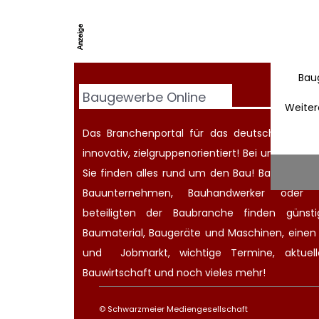
Bau
Baugewerbe Online
Weiter
Das Branchenportal für das deutsche Baugew
innovativ, zielgruppenorientiert! Bei uns werd
Sie finden alles rund um den Bau! Bauherren
Bauunternehmen
, Bauhandwerker oder Ar
beteiligten der Baubranche finden günsti
Baumaterial,
Baugeräte
und Maschinen, eine
und
Jobmarkt
, wichtige
Termine
, aktue
Bauwirtschaft
und noch vieles mehr!
© Schwarzmeier Mediengesellschaft