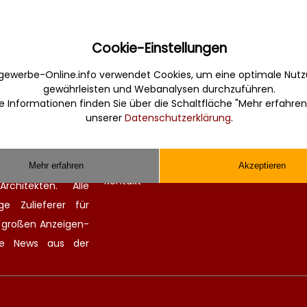
Cookie-Einstellungen
gewerbe-Online.info verwendet Cookies, um eine optimale Nutz
gewährleisten und Webanalysen durchzuführen.
Sonstiges
e Informationen finden Sie über die Schaltfläche "Mehr erfahren
unserer
Datenschutzerklärung
.
erbe. Informativ,
Werbung
Musterverträge und Vorlagen
en Sie gefunden und
Hilfe
 finden kompetente
Mehr erfahren
Akzeptieren
Kontakt
chitekten. Alle
ge Zulieferer für
n großen
Anzeigen-
lle
News aus der