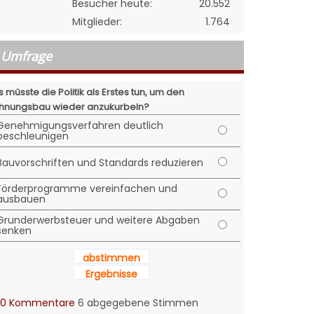
Besucher heute:
20.552
Mitglieder:
1.764
Umfrage
 müsste die Politik als Erstes tun, um den
nungsbau wieder anzukurbeln?
Genehmigungsverfahren deutlich
beschleunigen
Bauvorschriften und Standards reduzieren
Förderprogramme vereinfachen und
ausbauen
Grunderwerbsteuer und weitere Abgaben
senken
abstimmen
Ergebnisse
0 Kommentare
6 abgegebene Stimmen