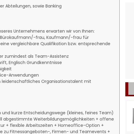
er Abteilungen, sowie Banking
unseres Unternehmens erwarten wir von Ihnen:
(Bürokaufmann/-frau, Kaufmann/-frau für
ne vergleichbare Qualifikation bzw. entsprechende
der zumindest als Team-Assistenz
ift, Englisch Grundkenntnisse
gkeit
ffice-Anwendungen
in leidenschaftliches Organisationstalent mit
ien und kurze Entscheidungswege (kleines, feines Team)
ell abgestimmte Weiterbildungsmöglichkeiten + offene
r + flexible Arbeitszeiten + Homeoffice-Option +
se zu Fitnessangeboten-, Firmen- und Teamevents +