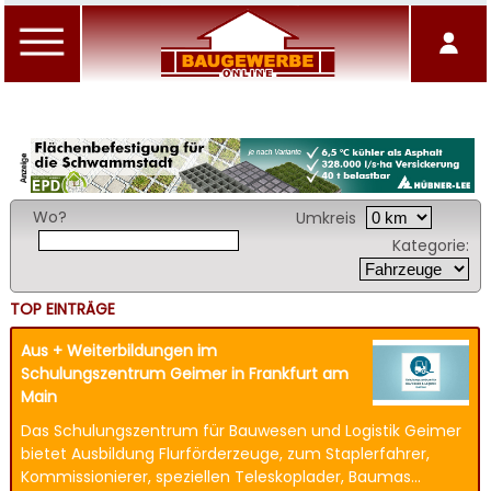
Wo?
Umkreis
Kategorie:
TOP EINTRÄGE
Aus + Weiterbildungen im
Schulungszentrum Geimer in Frankfurt am
Main
Das Schulungszentrum für Bauwesen und Logistik Geimer
bietet Ausbildung Flurförderzeuge, zum Staplerfahrer,
Kommissionierer, speziellen Teleskoplader, Baumas...