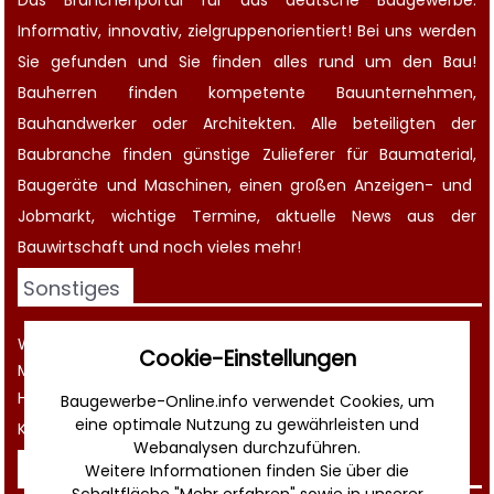
Das Branchenportal für das deutsche Baugewerbe.
Informativ, innovativ, zielgruppenorientiert! Bei uns werden
Sie gefunden und Sie finden alles rund um den Bau!
Bauherren finden kompetente
Bauunternehmen
,
Bauhandwerker oder Architekten. Alle beteiligten der
Baubranche finden günstige Zulieferer für Baumaterial,
Baugeräte
und Maschinen, einen großen
Anzeigen-
und
Jobmarkt
, wichtige
Termine
, aktuelle
News aus der
Bauwirtschaft
und noch vieles mehr!
Sonstiges
Werbung
Cookie-Einstellungen
Musterverträge und Vorlagen
Hilfe
Baugewerbe-Online.info verwendet Cookies, um
eine optimale Nutzung zu gewährleisten und
Kontakt
Webanalysen durchzuführen.
Rechtliches
Weitere Informationen finden Sie über die
Schaltfläche "Mehr erfahren" sowie in unserer