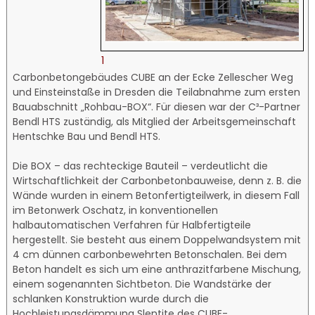
1
Carbonbetongebäudes CUBE an der Ecke Zellescher Weg
und Einsteinstaße in Dresden die Teilabnahme zum ersten
Bauabschnitt „Rohbau-BOX“. Für diesen war der C³-Partner
Bendl HTS zuständig, als Mitglied der Arbeitsgemeinschaft
Hentschke Bau und Bendl HTS.
Die BOX – das rechteckige Bauteil – verdeutlicht die
Wirtschaftlichkeit der Carbonbetonbauweise, denn z. B. die
Wände wurden in einem Betonfertigteilwerk, in diesem Fall
im Betonwerk Oschatz, in konventionellen
halbautomatischen Verfahren für Halbfertigteile
hergestellt. Sie besteht aus einem Doppelwandsystem mit
4 cm dünnen carbonbewehrten Betonschalen. Bei dem
Beton handelt es sich um eine anthrazitfarbene Mischung,
einem sogenannten Sichtbeton. Die Wandstärke der
schlanken Konstruktion wurde durch die
Hochleistungsdämmung Slentite des CUBE-