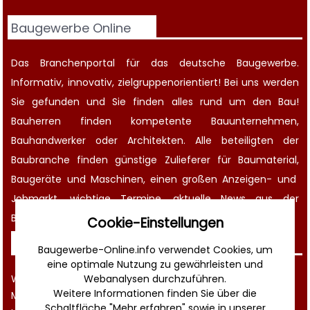
Baugewerbe Online
Das Branchenportal für das deutsche Baugewerbe.
Informativ, innovativ, zielgruppenorientiert! Bei uns werden
Sie gefunden und Sie finden alles rund um den Bau!
Bauherren finden kompetente
Bauunternehmen
,
Bauhandwerker oder Architekten. Alle beteiligten der
Baubranche finden günstige Zulieferer für Baumaterial,
Baugeräte
und Maschinen, einen großen
Anzeigen-
und
Jobmarkt
, wichtige
Termine
, aktuelle
News aus der
Bauwirtschaft
und noch vieles mehr!
Cookie-Einstellungen
Sonstiges
Baugewerbe-Online.info verwendet Cookies, um
eine optimale Nutzung zu gewährleisten und
Webanalysen durchzuführen.
Werbung
Weitere Informationen finden Sie über die
Musterverträge und Vorlagen
Schaltfläche "Mehr erfahren" sowie in unserer