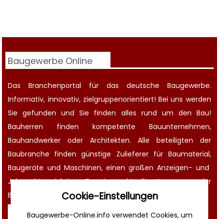
Baugewerbe Online
Das Branchenportal für das deutsche Baugewerbe.
Informativ, innovativ, zielgruppenorientiert! Bei uns werden
Sie gefunden und Sie finden alles rund um den Bau!
Bauherren finden kompetente
Bauunternehmen
,
Bauhandwerker oder Architekten. Alle beteiligten der
Baubranche finden günstige Zulieferer für Baumaterial,
Baugeräte
und Maschinen, einen großen
Anzeigen-
und
Jobmarkt
, wichtige
Termine
, aktuelle
News aus der
Cookie-Einstellungen
Bauwirtschaft
und noch vieles mehr!
Sonstiges
Baugewerbe-Online.info verwendet Cookies, um