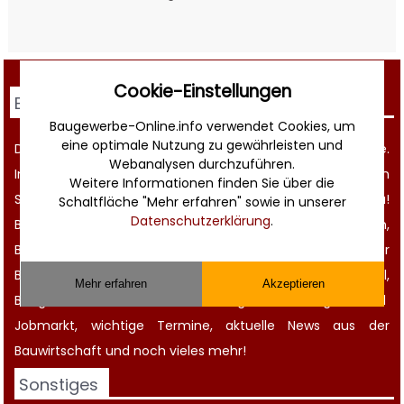
Cookie-Einstellungen
Baugewerbe Online
Baugewerbe-Online.info verwendet Cookies, um
eine optimale Nutzung zu gewährleisten und
Das Branchenportal für das deutsche Baugewerbe.
Webanalysen durchzuführen.
Informativ, innovativ, zielgruppenorientiert! Bei uns werden
Weitere Informationen finden Sie über die
Sie gefunden und Sie finden alles rund um den Bau!
Schaltfläche "Mehr erfahren" sowie in unserer
Datenschutzerklärung
.
Bauherren finden kompetente
Bauunternehmen
,
Bauhandwerker oder Architekten. Alle beteiligten der
Baubranche finden günstige Zulieferer für Baumaterial,
Mehr erfahren
Akzeptieren
Baugeräte
und Maschinen, einen großen
Anzeigen-
und
Jobmarkt
, wichtige
Termine
, aktuelle
News aus der
Bauwirtschaft
und noch vieles mehr!
Sonstiges